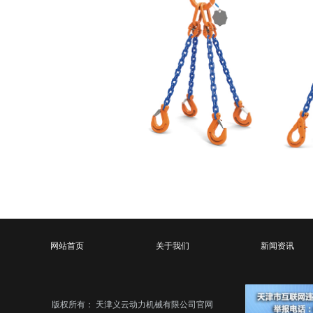
网站首页
关于我们
新闻资讯
版权所有：
天津义云动力机械有限公司官网