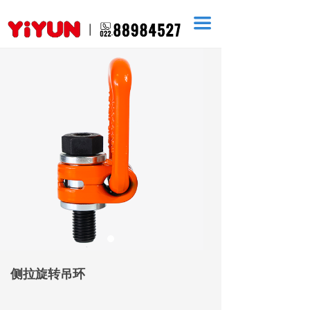
끀
侧拉旋转吊环